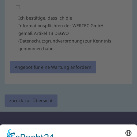
Ich bestätige, dass ich die
Informationspflichten der WERTEC GmbH
gemäß Artikel 13 DSGVO
(Datenschutzgrundverordnung) zur Kenntnis
genommen habe.
Angebot für eine Wartung anfordern
zurück zur Übersicht