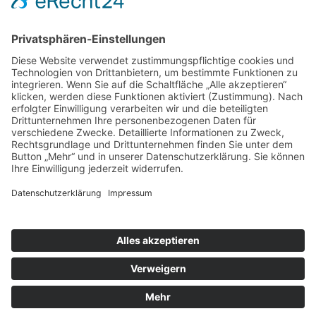
WERTEC GmbH
Riedstraße 10
09117 Chemnitz
Telefon 0371 81499-0
info@wertec.com
wasser-wertec.de
abscheider.wasser-wertec.de
pumpstation.wasser-wertec.de
behaelter.wasser-wertec.de
filtertechnik.wasser-wertec.de
versickerung.wasser-wertec.de
klare-gewaesser.de
Cookie-Einstellungen